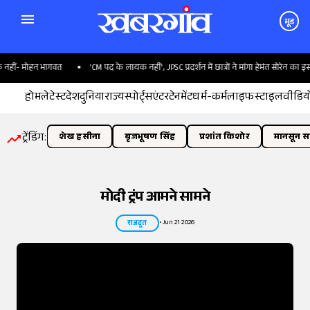
मूड
ोहन भागवत
'CM पद के लायक नहीं', JPSC प्रदर्शन में छात्रों ने मांगा हेमंत सोरेन का इस्तीफा
होम
लेटेस्ट
देश
दुनिया
राज्य
स्पोर्ट्स
एंटरटेनमेंट
धर्म-कर्म
लाइफस्टाइल
वीडिय
ट्रेंडिंग:
शेख हसीना
बृजभूषण सिंह
प्रशांत किशोर
मानसून सत
मोदी ट्रंप आमने सामने
•
Jun 21 2026
राजदूत
तस्वीर:
इंडियन एक्सप्रेस/योगेश पाटिल