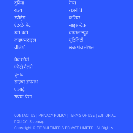
दुनिया
गेम्स
राज्य
राजनीति
स्पोर्ट्स
करियर
एंटरटेनमेंट
साइंस-टेक
धर्म-कर्म
वायरल न्यूज़
लाइफस्टाइल
यूटिलिटी
वीडियो
खबरगांव स्पेशल
वेब स्टोरी
फोटो गैलरी
चुनाव
साइबर अपराध
ए.आई.
रुपया-पैसा
CONTACT US |
PRIVACY POLICY
|
TERMS OF USE
|
EDITORIAL
POLICY
| Sitemap
Copyright ©️ TIF MULTIMEDIA PRIVATE LIMITED | All Rights