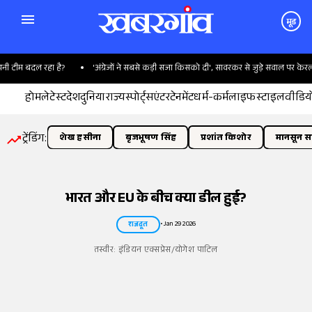
मूड
दल रहा है?
'अंग्रेजों ने सबसे कड़ी सजा किसको दी', सावरकर से जुड़े सवाल पर केरल में हंगाम
होम
लेटेस्ट
देश
दुनिया
राज्य
स्पोर्ट्स
एंटरटेनमेंट
धर्म-कर्म
लाइफस्टाइल
वीडिय
ट्रेंडिंग:
शेख हसीना
बृजभूषण सिंह
प्रशांत किशोर
मानसून सत
भारत और EU के बीच क्या डील हुई?
•
Jan 29 2026
राजदूत
तस्वीर:
इंडियन एक्सप्रेस/योगेश पाटिल