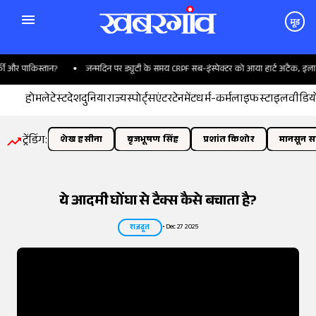
मूड
ाकिस्तान?
जन्मदिन पर ड्यूटी के समय CRPF सब-इंस्पेक्टर को आया हार्ट अटैक, इलाज के दौर
होम
लेटेस्ट
देश
दुनिया
राज्य
स्पोर्ट्स
एंटरटेनमेंट
धर्म-कर्म
लाइफस्टाइल
वीडिय
ट्रेंडिंग:
शेख हसीना
बृजभूषण सिंह
प्रशांत किशोर
मानसून सत
ये आदमी घोंघा से टैक्स कैसे बचाता है?
•
Dec 27 2025
राजदूत
तस्वीर:
इंडियन एक्सप्रेस/योगेश पाटिल