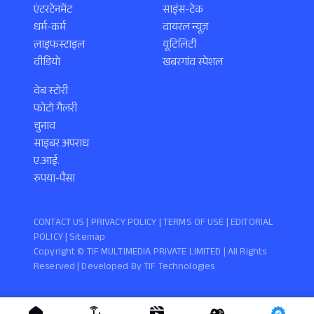
एंटरटेनमेंट
साइंस-टेक
धर्म-कर्म
वायरल न्यूज़
लाइफस्टाइल
यूटिलिटी
वीडियो
खबरगांव स्पेशल
वेब स्टोरी
फोटो गैलरी
चुनाव
साइबर अपराध
ए.आई.
रुपया-पैसा
CONTACT US |
PRIVACY POLICY
|
TERMS OF USE
|
EDITORIAL
POLICY
| Sitemap
Copyright ©️ TIF MULTIMEDIA PRIVATE LIMITED | All Rights
Reserved | Developed By
TIF Technologies