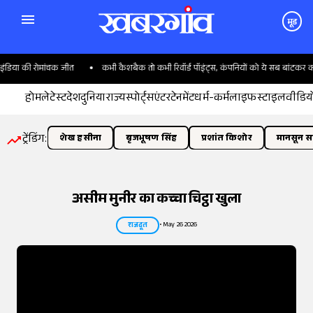
मूड
की रोमांचक जीत
कभी कैशबैक तो कभी रिवॉर्ड पॉइंट्स, कंपनियों को ये सब बांटकर क्या फायदा
होम
लेटेस्ट
देश
दुनिया
राज्य
स्पोर्ट्स
एंटरटेनमेंट
धर्म-कर्म
लाइफस्टाइल
वीडिय
ट्रेंडिंग:
शेख हसीना
बृजभूषण सिंह
प्रशांत किशोर
मानसून सत
असीम मुनीर का कच्चा चिट्ठा खुला
•
May 26 2026
राजदूत
तस्वीर:
इंडियन एक्सप्रेस/योगेश पाटिल