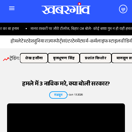
मूड
 इनाम
मानव तस्करी पर जीरो टॉलरेंस, बिहार CM बोले- कोई बच्चा गुम न हो यही हमारा लक्ष्य
होम
लेटेस्ट
देश
दुनिया
राज्य
स्पोर्ट्स
एंटरटेनमेंट
धर्म-कर्म
लाइफस्टाइल
वीडिय
ट्रेंडिंग:
शेख हसीना
बृजभूषण सिंह
प्रशांत किशोर
मानसून सत
हमले में 3 नाविक मरे, क्या बोली सरकार?
•
Jun 13 2026
राजदूत
तस्वीर:
इंडियन एक्सप्रेस/योगेश पाटिल