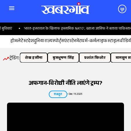
मूड
ं
'भारत-इजरायल के खिलाफ इस्लामिक NATO', ख्वाजा आसिफ ने बताया पाकिस्तान का प्ला
होम
लेटेस्ट
देश
दुनिया
राज्य
स्पोर्ट्स
एंटरटेनमेंट
धर्म-कर्म
लाइफस्टाइल
वीडिय
ट्रेंडिंग:
शेख हसीना
बृजभूषण सिंह
प्रशांत किशोर
मानसून सत
अफगान-विरोधी नीति लाएंगे ट्रम्प?
•
Dec 15 2025
राजदूत
तस्वीर:
इंडियन एक्सप्रेस/योगेश पाटिल