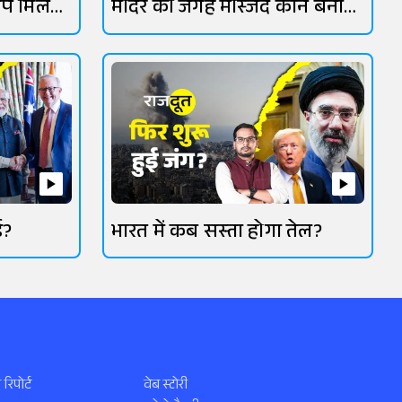
िप मिल
मंदिर की जगह मस्जिद कौन बना
रहा?
ई?
भारत में कब सस्ता होगा तेल?
 रिपोर्ट
वेब स्टोरी