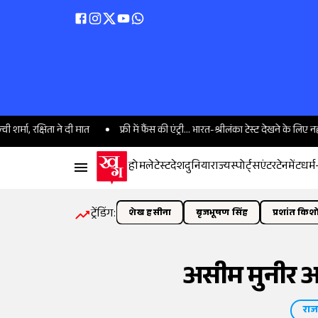
मा, रक्षिता ने दी मात
फ्री में फैंस की एंट्री... भारत-श्रीलंका टेस्ट देखने के लिए नहीं लगेंग
होम
लेटेस्ट
देश
दुनिया
राज्य
स्पोर्ट्स
एंटरटेनमेंट
धर्म
ट्रेंडिंग:
शेख हसीना
बृजभूषण सिंह
प्रशांत किश
असीम मुनीर अब
राज