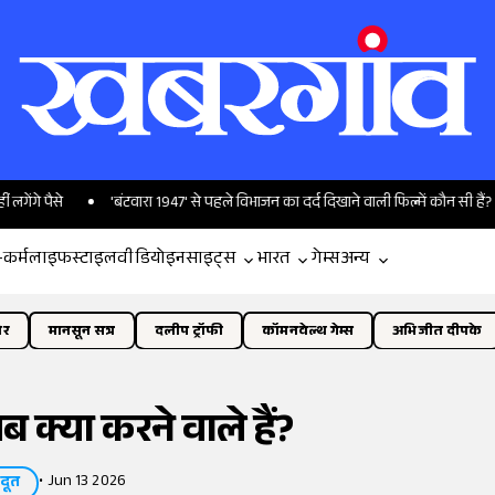
े पैसे
'बंटवारा 1947' से पहले विभाजन का दर्द दिखाने वाली फिल्में कौन सी हैं?
-कर्म
लाइफस्टाइल
वीडियो
इनसाइट्स
भारत
गेम्स
अन्य
ोर
मानसून सत्र
दलीप ट्रॉफी
कॉमनवेल्थ गेम्स
अभिजीत दीपके
 क्या करने वाले हैं?
•
Jun 13 2026
दूत