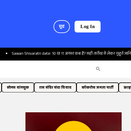
मूड
Log In
Sawan Shivaratri date: 10 या 11 अगस्त कब है? सही तारीख से लेकर मुहूर्त जानिए
सोनम वांगचुक
राम मंदिर चंदा विवाद
कॉकरोच जनता पार्टी
फ्रा