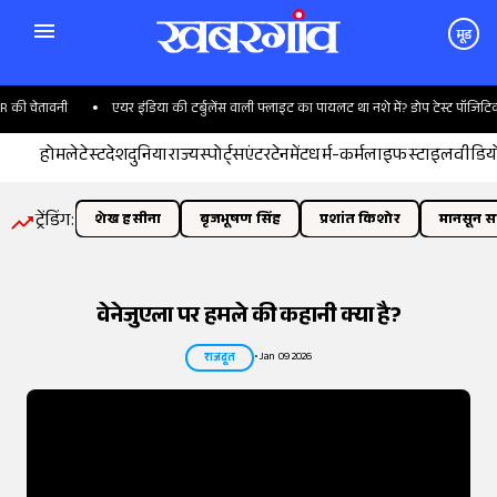
मूड
ावनी
एयर इंडिया की टर्बुलेंस वाली फ्लाइट का पायलट था नशे में? डोप टेस्ट पॉजिटिव
होम
लेटेस्ट
देश
दुनिया
राज्य
स्पोर्ट्स
एंटरटेनमेंट
धर्म-कर्म
लाइफस्टाइल
वीडिय
ट्रेंडिंग:
शेख हसीना
बृजभूषण सिंह
प्रशांत किशोर
मानसून सत
वेनेजुएला पर हमले की कहानी क्या है?
•
Jan 09 2026
राजदूत
तस्वीर:
इंडियन एक्सप्रेस/योगेश पाटिल