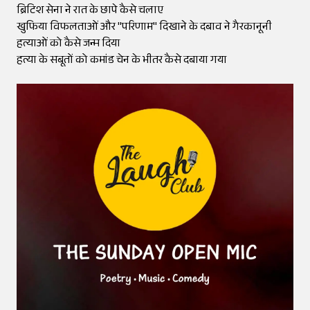
ब्रिटिश सेना ने रात के छापे कैसे चलाए
खुफिया विफलताओं और "परिणाम" दिखाने के दबाव ने गैरकानूनी
हत्याओं को कैसे जन्म दिया
हत्या के सबूतों को कमांड चेन के भीतर कैसे दबाया गया