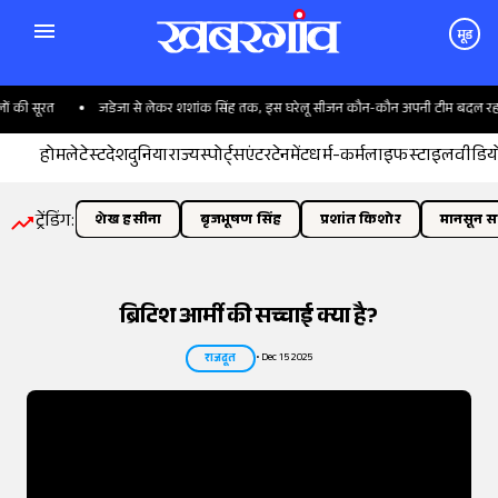
मूड
रत
जडेजा से लेकर शशांक सिंह तक, इस घरेलू सीजन कौन-कौन अपनी टीम बदल रहा है?
होम
लेटेस्ट
देश
दुनिया
राज्य
स्पोर्ट्स
एंटरटेनमेंट
धर्म-कर्म
लाइफस्टाइल
वीडिय
ट्रेंडिंग:
शेख हसीना
बृजभूषण सिंह
प्रशांत किशोर
मानसून सत
ब्रिटिश आर्मी की सच्चाई क्या है?
•
Dec 15 2025
राजदूत
तस्वीर:
इंडियन एक्सप्रेस/योगेश पाटिल