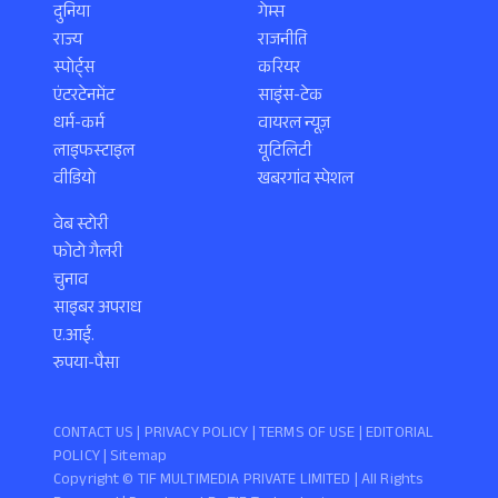
दुनिया
गेम्स
राज्य
राजनीति
स्पोर्ट्स
करियर
एंटरटेनमेंट
साइंस-टेक
धर्म-कर्म
वायरल न्यूज़
लाइफस्टाइल
यूटिलिटी
वीडियो
खबरगांव स्पेशल
वेब स्टोरी
फोटो गैलरी
चुनाव
साइबर अपराध
ए.आई.
रुपया-पैसा
CONTACT US |
PRIVACY POLICY
|
TERMS OF USE
|
EDITORIAL
POLICY
| Sitemap
Copyright ©️ TIF MULTIMEDIA PRIVATE LIMITED | All Rights