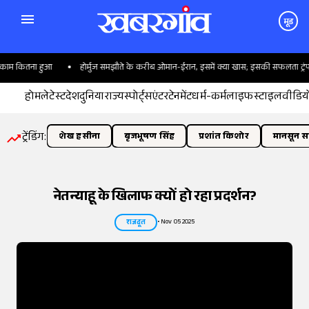
मूड
ितना हुआ
होर्मुज समझौते के करीब ओमान-ईरान, इसमें क्या खास; इसकी सफलता ट्रंप पर क्यों
होम
लेटेस्ट
देश
दुनिया
राज्य
स्पोर्ट्स
एंटरटेनमेंट
धर्म-कर्म
लाइफस्टाइल
वीडिय
ट्रेंडिंग:
शेख हसीना
बृजभूषण सिंह
प्रशांत किशोर
मानसून सत
नेतन्याहू के खिलाफ क्यों हो रहा प्रदर्शन?
•
Nov 05 2025
राजदूत
तस्वीर:
इंडियन एक्सप्रेस/योगेश पाटिल