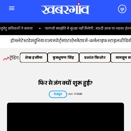
मूड
धिकारी ने बताया
'कागजी समझौते से सुरक्षा नहीं मिलेगी', सऊदी अरब पर भड़का ईरान
होम
लेटेस्ट
देश
दुनिया
राज्य
स्पोर्ट्स
एंटरटेनमेंट
धर्म-कर्म
लाइफस्टाइल
वीडिय
ट्रेंडिंग:
शेख हसीना
बृजभूषण सिंह
प्रशांत किशोर
मानसून सत
फिर से जंग क्यों शुरू हुई?
•
Jun 13 2026
राजदूत
तस्वीर:
इंडियन एक्सप्रेस/योगेश पाटिल