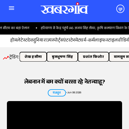
मूड
म का बड़ा ऐलान
हरियाणा से केंद्र पहुंचे IAS अजय सिंह तोमर, कृषि कल्याण विभाग के निदेशक 
होम
लेटेस्ट
देश
दुनिया
राज्य
स्पोर्ट्स
एंटरटेनमेंट
धर्म-कर्म
लाइफस्टाइल
वीडिय
ट्रेंडिंग:
शेख हसीना
बृजभूषण सिंह
प्रशांत किशोर
मानसून सत
लेबनान में बम क्यों बरसा रहे नेतन्याहू?
•
Jun 06 2026
राजदूत
तस्वीर:
इंडियन एक्सप्रेस/योगेश पाटिल