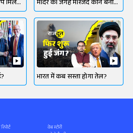
िप मिल
मंदिर की जगह मस्जिद कौन बना
रहा?
ई?
भारत में कब सस्ता होगा तेल?
 रिपोर्ट
वेब स्टोरी