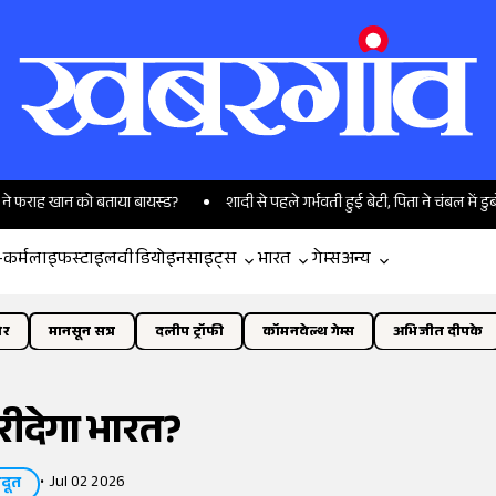
फराह खान को बताया बायस्ड?
शादी से पहले गर्भवती हुई बेटी, पिता ने चंबल में डुबोकर म
-कर्म
लाइफस्टाइल
वीडियो
इनसाइट्स
भारत
गेम्स
अन्य
ोर
मानसून सत्र
दलीप ट्रॉफी
कॉमनवेल्थ गेम्स
अभिजीत दीपके
रीदेगा भारत?
•
Jul 02 2026
दूत