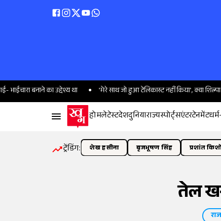
रा बनाने का उद्देश्य था
'मेरे साथ जो हुआ टेलिकास्ट नहीं किया', क्या शिल्पा ने 
होम
लेटेस्ट
देश
दुनिया
राज्य
स्पोर्ट्स
एंटरटेनमेंट
धर्म
ट्रेंडिंग:
शेख हसीना
बृजभूषण सिंह
प्रशांत किश
तेल ख
राज