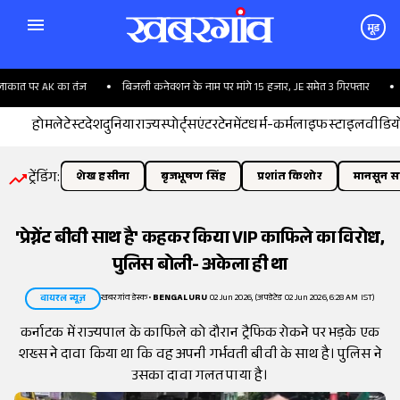
मूड
ाकात पर AK का तंज
बिजली कनेक्शन के नाम पर मांगे 15 हजार, JE समेत 3 गिरफ्तार
असम
होम
लेटेस्ट
देश
दुनिया
राज्य
स्पोर्ट्स
एंटरटेनमेंट
धर्म-कर्म
लाइफस्टाइल
वीडिय
ट्रेंडिंग:
शेख हसीना
बृजभूषण सिंह
प्रशांत किशोर
मानसून सत
'प्रेग्नेंट बीवी साथ है' कहकर किया VIP काफिले का विरोध,
पुलिस बोली- अकेला ही था
खबरगांव डेस्क
•
BENGALURU
02 Jun 2026, (अपडेटेड 02 Jun 2026, 6:28 AM IST)
वायरल न्यूज़
कर्नाटक में राज्यपाल के काफिले को दौरान ट्रैफिक रोकने पर भड़के एक
शख्स ने दावा किया था कि वह अपनी गर्भवती बीवी के साथ है। पुलिस ने
उसका दावा गलत पाया है।