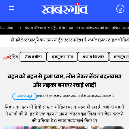
मूड
प मलिक
सोशल मीडिया से 'हनी ट्रैप' में फंसा IAF अफसर, पाकिस्तान को भेजी खुफिया जानकारी
होम
लेटेस्ट
देश
दुनिया
राज्य
स्पोर्ट्स
एंटरटेनमेंट
धर्म-कर्म
लाइफस्टाइल
वीडिय
ट्रेंडिंग:
शेख हसीना
बृजभूषण सिंह
प्रशांत किशोर
मानसून सत
बहन को बहन से हुआ प्यार, लोन लेकर जेंडर बदलवाया
और लड़का बनकर रचाई शादी
खबरगांव डेस्क
•
JAMUI
02 Jun 2026, (अपडेटेड 02 Jun 2026, 5:49 AM IST)
वायरल न्यूज़
बिहार का एक वीडियो सोशल मीडिया पर वायरल हो रहा है, जहां दो बहनों
ने शादी की है। इसमें एक बहन ने अपना जेंडर बदल लिया था। जेंडर बदलने
की प्रक्रिया में 8 लाख रुपये खर्च किए थे।