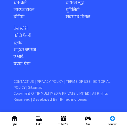
धर्म-कर्म
वायरल न्यूज़
लाइफस्टाइल
यूटिलिटी
वीडियो
खबरगांव स्पेशल
वेब स्टोरी
फोटो गैलरी
चुनाव
साइबर अपराध
ए.आई.
रुपया-पैसा
CONTACT US |
PRIVACY POLICY
|
TERMS OF USE
|
EDITORIAL
POLICY
| Sitemap
Copyright ©️ TIF MULTIMEDIA PRIVATE LIMITED | All Rights
Reserved | Developed By
TIF Technologies
होम
क्विक
वीडियोज
गेम्स
अकाउंट