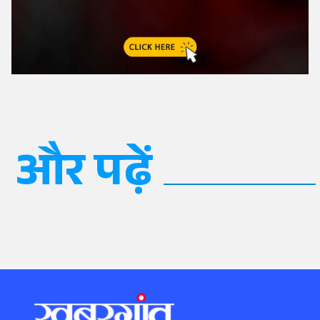
और पढ़ें