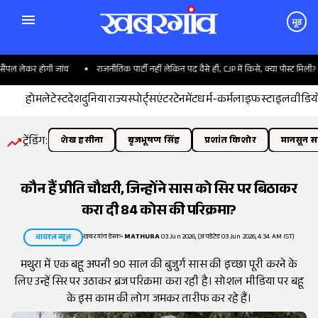
मूड
पल लेकर होगी जांच
राजनीतिक पार्टी नहीं लेकिन पद वैसे ही, CJP में किसे, क्या पोस्ट मिली?
होम
लेटेस्ट
देश
दुनिया
राज्य
स्पोर्ट्स
एंटरटेनमेंट
धर्म-कर्म
लाइफस्टाइल
वीडिय
ट्रेंडिंग:
शेख हसीना
बृजभूषण सिंह
प्रशांत किशोर
मानसून सत
कौन हैं प्रीति चौधरी, जिन्होंने सास को सिर पर बिठाकर
करा दी 84 कोस की परिक्रमा?
खबरगांव डेस्क
•
MATHURA
03 Jun 2026, (अपडेटेड 03 Jun 2026, 4:34 AM IST)
वायरल न्यूज़
मथुरा में एक बहू अपनी 90 साल की बुजुर्ग सास की इच्छा पूरी करने के
लिए उन्हें सिर पर उठाकर ब्रज परिक्रमा करा रही है। सोशल मीडिया पर बहू
के इस काम की लोग जमकर तारीफ कर रहे हैं।