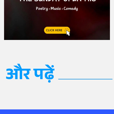
और पढ़ें