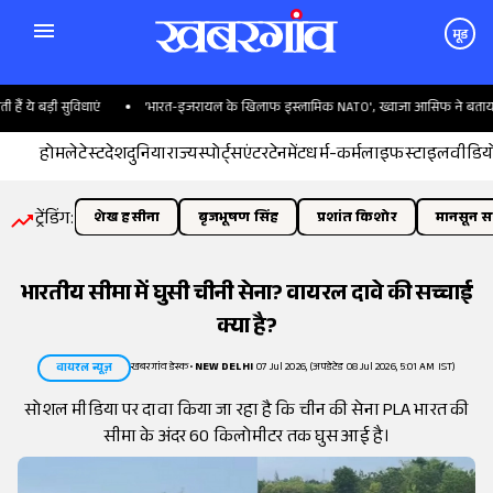
मूड
 ये बड़ी सुविधाएं
'भारत-इजरायल के खिलाफ इस्लामिक NATO', ख्वाजा आसिफ ने बताया पाक
होम
लेटेस्ट
देश
दुनिया
राज्य
स्पोर्ट्स
एंटरटेनमेंट
धर्म-कर्म
लाइफस्टाइल
वीडिय
ट्रेंडिंग:
शेख हसीना
बृजभूषण सिंह
प्रशांत किशोर
मानसून सत
भारतीय सीमा में घुसी चीनी सेना? वायरल दावे की सच्चाई
क्या है?
खबरगांव डेस्क
•
NEW DELHI
07 Jul 2026, (अपडेटेड 08 Jul 2026, 5:01 AM IST)
वायरल न्यूज़
सोशल मीडिया पर दावा किया जा रहा है कि चीन की सेना PLA भारत की
सीमा के अंदर 60 किलोमीटर तक घुस आई है।