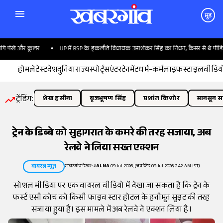
मूड
 पंखे और कूलर
UP में BSP के इकलौते विधायक उमाशंकर सिंह का निधन, कैंसर से थे पीड़ित
होम
लेटेस्ट
देश
दुनिया
राज्य
स्पोर्ट्स
एंटरटेनमेंट
धर्म-कर्म
लाइफस्टाइल
वीडिय
ट्रेंडिंग:
शेख हसीना
बृजभूषण सिंह
प्रशांत किशोर
मानसून सत
ट्रेन के डिब्बे को सुहागरात के कमरे की तरह सजाया, अब
रेलवे ने लिया सख्त एक्शन
खबरगांव डेस्क
•
JALNA
09 Jul 2026, (अपडेटेड 09 Jul 2026, 2:42 AM IST)
वायरल न्यूज़
सोशल मीडिया पर एक वायरल वीडियो में देखा जा सकता है कि ट्रेन के
फर्स्ट एसी कोच को किसी फाइव स्टार होटल के हनीमून सुइट की तरह
सजाया हुया है। इस मामले में अब रेलवे ने एक्शन लिया है।