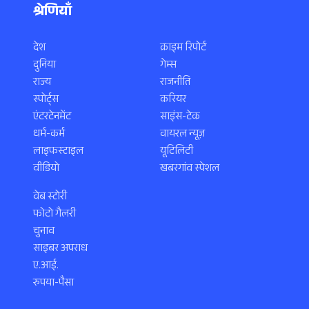
श्रेणियाँ
देश
क्राइम रिपोर्ट
दुनिया
गेम्स
राज्य
राजनीति
स्पोर्ट्स
करियर
एंटरटेनमेंट
साइंस-टेक
धर्म-कर्म
वायरल न्यूज़
लाइफस्टाइल
यूटिलिटी
वीडियो
खबरगांव स्पेशल
वेब स्टोरी
फोटो गैलरी
चुनाव
साइबर अपराध
ए.आई.
रुपया-पैसा