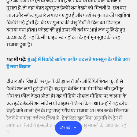
हुए जब डेकोरेटर ट्रेन के अंदर जाता है और 1AC के कोच वाले केबिन में
घुसता है, तो वहां बेहद खूबसूरत डेकोरेशन देखने को मिलती है। छत परर
लाल और सफेद गुब्बारे लगाए गए हुए हैं और फर्श पर गुलाब की पंखुड़ियां
बिखेरी गई होती है। बेड पर गुलाब की पंखुड़ियों से दिल का डिजाइन
बनाया गया होता। फोल्ड की हुई ऊपर की बर्थ पर आई लव यू लिखे हुए
कटआउट हैं। यह किसी फाइव स्टार होटल के हनीमून सुइट की तरह
सजाया हुया है।
यह भी पढ़ें:
मुंबई में रिकॉर्ड बारिश क्यों? बदलते मानसून के पीछे क्या
है नया विज्ञान
दीवार और खिड़की पर फूलों की झालरों और ऑर्टिफिशियल फूलों से
डेकोरेशन लगी हुई होती है। यह पूरा केबिन एक रोमांटिक और हनीमून
थीम का फील दे रहा होता है। यह वीडियो सोशल मीडिया पर जालना के
एक इवेंट डेकोरेशन सर्विस प्रोवाइडर ने शेयर किया था। उन्होंने यह कोच
चेन्नई जाने वाली ट्रेन के महाराष्ट्र स्टॉप पर सजाया था। अब उनके खिलाफ
रेलवे ने मामला दर्ज कर लिया है। डेकोरेटर खुद बिना अनुमति के ट्रेन में
आया था। रेलवे ने इसकी जानकारी दी है और पूरे मामले की जांच चल रही
और पढ़ें
है।