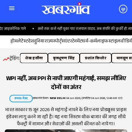
मूड
ए आइकॉनिक गाने
अभी तक कर्ज नहीं चुका पाए राजपाल यादव, अब संपत्ति की कुर्की हो जाएगी?
होम
लेटेस्ट
देश
दुनिया
राज्य
स्पोर्ट्स
एंटरटेनमेंट
धर्म-कर्म
लाइफस्टाइल
वीडिय
ट्रेंडिंग:
शेख हसीना
बृजभूषण सिंह
प्रशांत किशोर
मानसून सत
WPI नहीं, अब PPI से नापी जाएगी महंगाई, समझ लीजिए
दोनों का अंतर
खबरगांव डेस्क
•
NEW DELHI
04 Jun 2026, (अपडेटेड 04 Jun 2026, 12:46 AM IST)
रुपया-पैसा
भारत सरकार 15 जून 2026 से महंगाई नापने के लिए नया प्रोड्यूसर प्राइस
इंडेक्स लागू करने जा रही है। यह नया सिस्टम थोक बाजार की जगह सीधे
फैक्ट्री में सामान और सेवाओं की असली कीमत को नापेगा।