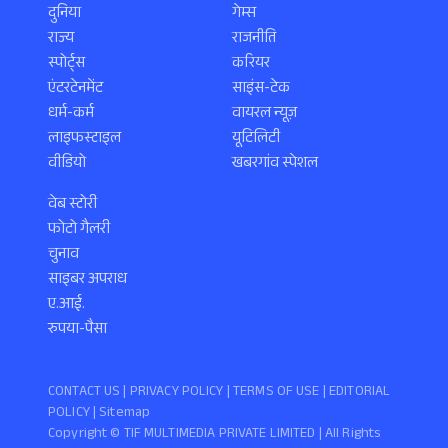
दुनिया
गेम्स
राज्य
राजनीति
स्पोर्ट्स
करियर
एंटरटेनमेंट
साइंस-टेक
धर्म-कर्म
वायरल न्यूज़
लाइफस्टाइल
यूटिलिटी
वीडियो
खबरगांव स्पेशल
वेब स्टोरी
फोटो गैलरी
चुनाव
साइबर अपराध
ए.आई.
रुपया-पैसा
CONTACT US |
PRIVACY POLICY
|
TERMS OF USE
|
EDITORIAL
POLICY
| Sitemap
Copyright ©️ TIF MULTIMEDIA PRIVATE LIMITED | All Rights