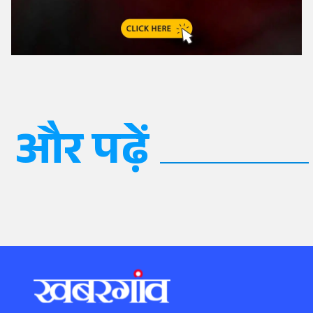
और पढ़ें