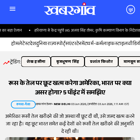
मूड
ा बड़ा ऐलान
हरियाणा से केंद्र पहुंचे IAS अजय सिंह तोमर, कृषि कल्याण विभाग के निदेशक बने
होम
लेटेस्ट
देश
दुनिया
राज्य
स्पोर्ट्स
एंटरटेनमेंट
धर्म-कर्म
लाइफस्टाइल
वीडिय
ट्रेंडिंग:
शेख हसीना
बृजभूषण सिंह
प्रशांत किशोर
मानसून सत
रूस के तेल पर छूट खत्म करेगा अमेरिका, भारत पर क्या
असर होगा? 5 पॉइंट में समझिए
खबरगांव डेस्क
•
NEW DELHI
03 Jun 2026, (अपडेटेड 03 Jun 2026, 1:11 AM IST)
रुपया-पैसा
अमेरिका रूसी तेल खरीदने की जो अस्थायी छूट दी थी, उसे जल्द खत्म करने
जा रहा है। यह छूट भारत समेत कई देशों को रूसी तेल खरीदने की अनुमति
दे रही थी।