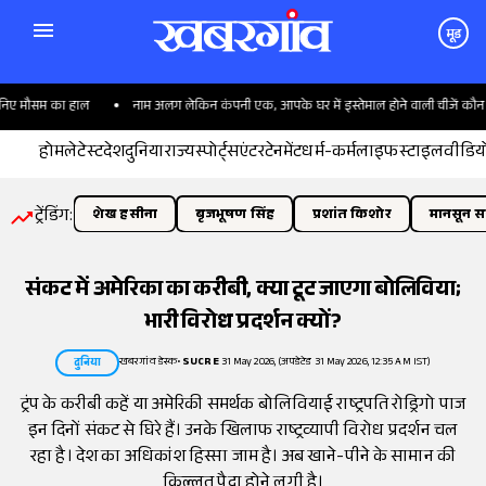
मूड
िए मौसम का हाल
नाम अलग लेकिन कंपनी एक, आपके घर में इस्तेमाल होने वाली चीजें कौन बनात
होम
लेटेस्ट
देश
दुनिया
राज्य
स्पोर्ट्स
एंटरटेनमेंट
धर्म-कर्म
लाइफस्टाइल
वीडिय
ट्रेंडिंग:
शेख हसीना
बृजभूषण सिंह
प्रशांत किशोर
मानसून सत
संकट में अमेरिका का करीबी, क्या टूट जाएगा बोलिविया;
भारी विरोध प्रदर्शन क्यों?
खबरगांव डेस्क
•
SUCRE
31 May 2026, (अपडेटेड 31 May 2026, 12:35 AM IST)
दुनिया
ट्रंप के करीबी कहें या अमेरिकी समर्थक बोलिवियाई राष्ट्रपति रोड्रिगो पाज
इन दिनों संकट से घिरे हैं। उनके खिलाफ राष्ट्रव्यापी विरोध प्रदर्शन चल
रहा है। देश का अधिकांश हिस्सा जाम है। अब खाने-पीने के सामान की
किल्लत पैदा होने लगी है।