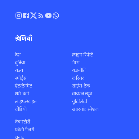
श्रेणियाँ
देश
क्राइम रिपोर्ट
दुनिया
गेम्स
राज्य
राजनीति
स्पोर्ट्स
करियर
एंटरटेनमेंट
साइंस-टेक
धर्म-कर्म
वायरल न्यूज़
लाइफस्टाइल
यूटिलिटी
वीडियो
खबरगांव स्पेशल
वेब स्टोरी
फोटो गैलरी
चुनाव