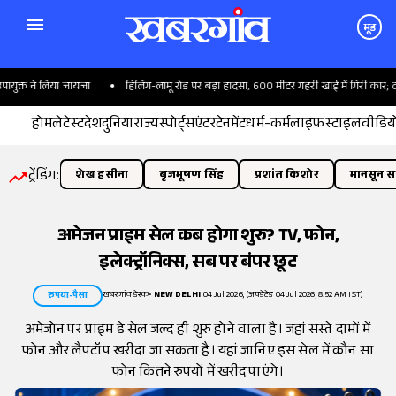
मूड
ुक्त ने लिया जायजा
हिलिंग-लामू रोड पर बड़ा हादसा, 600 मीटर गहरी खाई में गिरी कार; दो क
होम
लेटेस्ट
देश
दुनिया
राज्य
स्पोर्ट्स
एंटरटेनमेंट
धर्म-कर्म
लाइफस्टाइल
वीडिय
ट्रेंडिंग:
शेख हसीना
बृजभूषण सिंह
प्रशांत किशोर
मानसून सत
अमेजन प्राइम सेल कब होगा शुरु? TV, फोन,
इलेक्ट्रॉनिक्स, सब पर बंपर छूट
खबरगांव डेस्क
•
NEW DELHI
04 Jul 2026, (अपडेटेड 04 Jul 2026, 8:52 AM IST)
रुपया-पैसा
अमेजोन पर प्राइम डे सेल जल्द ही शुरु होने वाला है। जहां सस्ते दामों में
फोन और लैपटॉप खरीदा जा सकता है। यहां जानिए इस सेल में कौन सा
फोन कितने रुपयों में खरीद पाएंगे।