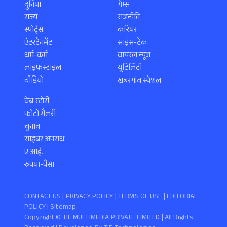
दुनिया
गेम्स
राज्य
राजनीति
स्पोर्ट्स
करियर
एंटरटेनमेंट
साइंस-टेक
धर्म-कर्म
वायरल न्यूज़
लाइफस्टाइल
यूटिलिटी
वीडियो
खबरगांव स्पेशल
वेब स्टोरी
फोटो गैलरी
चुनाव
साइबर अपराध
ए.आई.
रुपया-पैसा
CONTACT US |
PRIVACY POLICY
|
TERMS OF USE
|
EDITORIAL
POLICY
| Sitemap
Copyright ©️ TIF MULTIMEDIA PRIVATE LIMITED | All Rights