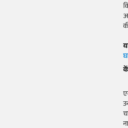
क
अ
क
य
घ
क
ए
उ
च
न