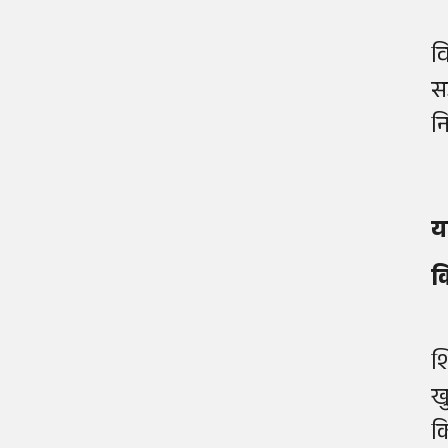
वि
स
न
य
क
श
ख
क