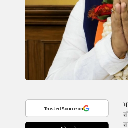
Add
as a
भ
Trusted Source on
स
स