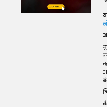
य
ल
अ
म
उ
न
अ
ब
ज
ब