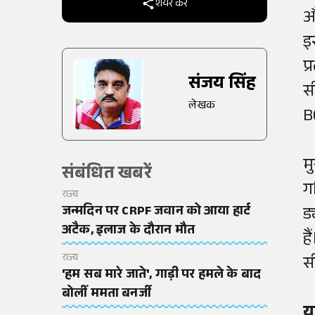
शेयर करें
औ
इ
प्
संजय सिंह
स
लेखक
B
म
संबंधित खबरें
ग
राज्य
जन्मदिन पर CRPF जवान को आया हार्ट
ड
अटैक, इलाज के दौरान मौत
है
राज्य
स
'हम सब मारे जाते', गाड़ी पर हमले के बाद
बोलीं ममता बनर्जी
य