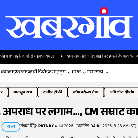
ियमों से भड़का विपक्ष
'हम सब मारे जाते', गाड़ी पर हमले के बाद क्या बोलीं ममता बन
-कर्म
लाइफस्टाइल
वीडियो
इनसाइट्स
भारत
गेम्स
अन्य
ोर
मानसून सत्र
दलीप ट्रॉफी
कॉमनवेल्थ गेम्स
अभिजीत दीपके
ं, अपराध पर लगाम..., CM सम्राट का ब
संजय सिंह
•
PATNA
04 Jul 2026, (अपडेटेड 04 Jul 2026, 8:26 AM IST)
राज्य