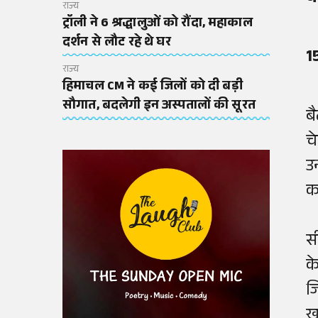
राज्य
ट्रॉली ने 6 श्रद्धालुओं को रौंदा, महाकाल
दर्शन से लौट रहे थे घर
1
राज्य
हिमाचल CM ने कई जिलों को दी बड़ी
सौगात, बदलेगी इन अस्पतालों की सूरत
ब
च
उ
क
स
क
ज
ख