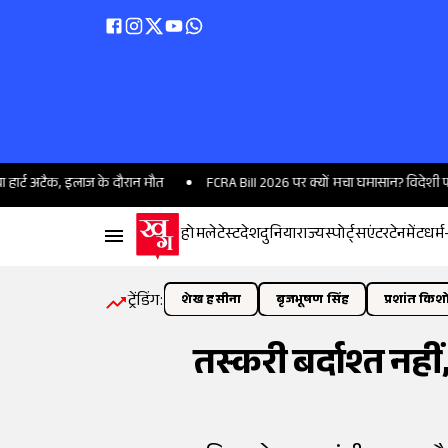
 इलाज के दौरान मौत
FCRA Bill 2026 पर क्यों मचा घमासान? विदेशी फंडिंग के नए न
होम
लेटेस्ट
देश
दुनिया
राज्य
स्पोर्ट्स
एंटरटेनमेंट
धर्म
ट्रेंडिंग:
शेख हसीना
बृजभूषण सिंह
प्रशांत किश
तस्करी बर्दाश्त नही