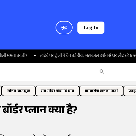
मूड
Log In
र्जी?
हाईवे पर ट्रॉली ने वैन को रौंदा, महाकाल दर्शन से घर लौट रहे 6 श्रद्धालुओं की 
सोनम वांगचुक
राम मंदिर चंदा विवाद
कॉकरोच जनता पार्टी
फ्रा
ॉर्डर प्लान क्या है?