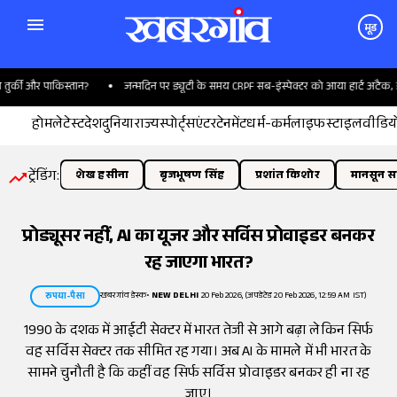
मूड
की और पाकिस्तान?
जन्मदिन पर ड्यूटी के समय CRPF सब-इंस्पेक्टर को आया हार्ट अटैक, इलाज 
होम
लेटेस्ट
देश
दुनिया
राज्य
स्पोर्ट्स
एंटरटेनमेंट
धर्म-कर्म
लाइफस्टाइल
वीडिय
ट्रेंडिंग:
शेख हसीना
बृजभूषण सिंह
प्रशांत किशोर
मानसून सत
प्रोड्यूसर नहीं, AI का यूजर और सर्विस प्रोवाइडर बनकर
रह जाएगा भारत?
खबरगांव डेस्क
•
NEW DELHI
20 Feb 2026, (अपडेटेड 20 Feb 2026, 12:59 AM IST)
रुपया-पैसा
1990 के दशक में आईटी सेक्टर में भारत तेजी से आगे बढ़ा लेकिन सिर्फ
वह सर्विस सेक्टर तक सीमित रह गया। अब AI के मामले में भी भारत के
सामने चुनौती है कि कहीं वह सिर्फ सर्विस प्रोवाइडर बनकर ही ना रह
जाए।