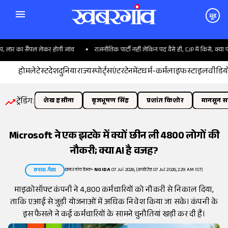
मूड
लार का सैंपल लेकर होगी जांच
राजनीतिक पार्टी नहीं लेकिन पद वैसे ही, CJP में किसे, क्या पोस्ट
होम
लेटेस्ट
देश
दुनिया
राज्य
स्पोर्ट्स
एंटरटेनमेंट
धर्म-कर्म
लाइफस्टाइल
वीडिय
ट्रेंडिंग:
शेख हसीना
बृजभूषण सिंह
प्रशांत किशोर
मानसून सत
Microsoft ने एक झटके में क्यों छीन ली 4800 लोगों की
नौकरी; क्या AI है वजह?
खबरगांव डेस्क
•
NOIDA
07 Jul 2026, (अपडेटेड 07 Jul 2026, 2:29 AM IST)
रुपया-पैसा
माइक्रोसॉफ्ट कंपनी ने 4,800 कर्मचारियों को नौकरी से निकाल दिया,
ताकि एआई से जुड़ी योजनाओं में अधिक निवेश किया जा सके। कंपनी के
इस फैसले ने कई कर्मचारियों के सामने चुनौतियां खड़ी कर दी हैं।