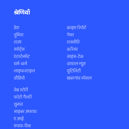
श्रेणियाँ
देश
क्राइम रिपोर्ट
दुनिया
गेम्स
राज्य
राजनीति
स्पोर्ट्स
करियर
एंटरटेनमेंट
साइंस-टेक
धर्म-कर्म
वायरल न्यूज़
लाइफस्टाइल
यूटिलिटी
वीडियो
खबरगांव स्पेशल
वेब स्टोरी
फोटो गैलरी
चुनाव
साइबर अपराध
ए.आई.
रुपया-पैसा