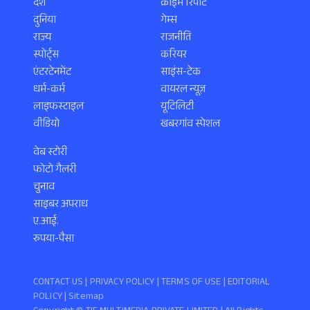
देश
क्राइम रिपोर्ट
दुनिया
गेम्स
राज्य
राजनीति
स्पोर्ट्स
करियर
एंटरटेनमेंट
साइंस-टेक
धर्म-कर्म
वायरल न्यूज़
लाइफस्टाइल
यूटिलिटी
वीडियो
खबरगांव स्पेशल
वेब स्टोरी
फोटो गैलरी
चुनाव
साइबर अपराध
ए.आई.
रुपया-पैसा
CONTACT US |
PRIVACY POLICY
|
TERMS OF USE
|
EDITORIAL
POLICY
| Sitemap