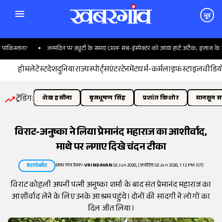
मूड
किस्तान?
जन्मदिन पर ड्यूटी के समय CRPF सब-इंस्पेक्टर को आया हार्ट अटैक, इलाज के दौरा
होम
लेटेस्ट
देश
दुनिया
राज्य
स्पोर्ट्स
एंटरटेनमेंट
धर्म-कर्म
लाइफस्टाइल
वीडिय
ट्रेंडिंग:
शेख हसीना
बृजभूषण सिंह
प्रशांत किशोर
मानसून सत
विराट-अनुष्का ने लिया प्रेमानंद महाराज का आशीर्वाद,
माथे पर लगाए दिखे चंदन टीका
खबरगांव डेस्क
•
VRINDAVAN
02 Jun 2026, (अपडेटेड 02 Jun 2026, 1:12 PM IST)
एंटरटेनमेंट
विराट कोहली अपनी पत्नी अनुष्का शर्मा के बाद संत प्रेमानंद महाराज का
आशीर्वाद लेने के लिए उनके आश्रम पहुंचे। दोनों की सादगी ने लोगों का
दिल जीत लिया।