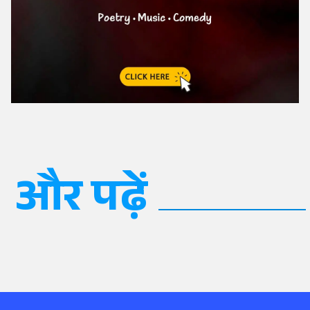
और पढ़ें