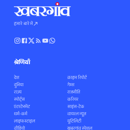
हमारे बारे में
श्रेणियाँ
देश
क्राइम रिपोर्ट
दुनिया
गेम्स
राज्य
राजनीति
स्पोर्ट्स
करियर
एंटरटेनमेंट
साइंस-टेक
धर्म-कर्म
वायरल न्यूज़
लाइफस्टाइल
यूटिलिटी
वीडियो
खबरगांव स्पेशल