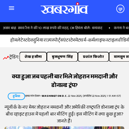
मूड
म बाढ़: समय रैना ने की 10 लाख रुपये की मदद, CM हिमंता बोले- धन्यवाद
कंगना ने बताया द
होम
लेटेस्ट
देश
दुनिया
राज्य
स्पोर्ट्स
एंटरटेनमेंट
धर्म-कर्म
लाइफस्टाइल
वीडिय
ट्रेंडिंग:
शेख हसीना
बृजभूषण सिंह
प्रशांत किशोर
मानसून सत
क्या हुआ जब पहली बार मिले जोहरान ममदानी और
डोनाल्ड ट्रंप?
खबरगांव डेस्क
•
WASHINGTON D.C.
22 Nov 2025, (अपडेटेड 22 Nov 2025, 1:51 AM IST)
दुनिया
न्यूयॉर्क के नए मेयर जोहरान ममदानी और अमेरिकी राष्ट्रपति डोनाल्ड ट्रंप के
बीच व्हाइट हाउस में पहली बार मीटिंग हुई। इस मीटिंग में क्या कुछ हुआ?
जानते हैं।