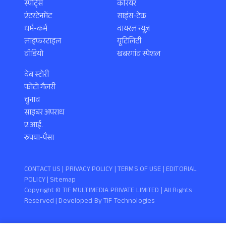
स्पोर्ट्स
करियर
एंटरटेनमेंट
साइंस-टेक
धर्म-कर्म
वायरल न्यूज़
लाइफस्टाइल
यूटिलिटी
वीडियो
खबरगांव स्पेशल
वेब स्टोरी
फोटो गैलरी
चुनाव
साइबर अपराध
ए.आई.
रुपया-पैसा
CONTACT US |
PRIVACY POLICY
|
TERMS OF USE
|
EDITORIAL
POLICY
| Sitemap
Copyright ©️ TIF MULTIMEDIA PRIVATE LIMITED | All Rights
Reserved | Developed By
TIF Technologies