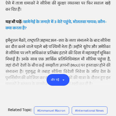
ऐसे में ताजा धमाकों ने सीरिया की सुरक्षा व्यवस्था पर फिर सवाल खड़े
कर दिए हैं।
यह भी पढ़ें:
खामेनेई के जनाज़े में 3 बेटे पहुंचे, मोजतबा गायब; कौन-
क्या करता है?
इमैनुएल मैक्रों, राष्ट्रपति अहमद अल-शरा के सत्ता संभालने के बाद सीरिया
का दौरा करने वाले पहले बड़े पश्चिमी नेता हैं। उन्होंने यूरोप और अमेरिका
से सीरिया पर लगे अधिकांश प्रतिबंध हटाने की दिशा में महत्वपूर्ण भूमिका
निभाई है। उनके साथ एक आर्थिक प्रतिनिधिमंडल भी सीरिया पहुंचा है,
जहां दोनों देशों के बीच कई समझौता ज्ञापनों (MoU) पर हस्ताक्षर होने की
संभावना है। गृहयुद्ध से तबाह सीरिया विदेशी निवेश के जरिए देश के
पुनर्निर्माण की कोशिश कर रहा है लेकिन मैक्रों की यात्रा के दौरान हुए इन
और पढ़ें
धमाकों ने सरकार के सामने नई सुरक्षा चुनौती खड़ी कर दी है।
Related Topic:
#
Emmanuel Macron
#
International News
Add
as a