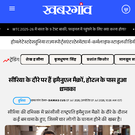
मूड
WTC 2025-26 में भारत के 9 टेस्ट बाकी, फाइनल में पहुंचने के लिए क्या करना होगा?
'ख
होम
लेटेस्ट
देश
दुनिया
राज्य
स्पोर्ट्स
एंटरटेनमेंट
धर्म-कर्म
लाइफस्टाइल
वीडिय
ट्रेंडिंग:
शेख हसीना
बृजभूषण सिंह
प्रशांत किशोर
मानसून सत
सीरिया के दौरे पर हैं इमैनुएल मैक्रों, होटल के पास हुआ
धमाका
खबरगांव डेस्क
•
DAMASCUS
07 Jul 2026, (अपडेटेड 07 Jul 2026, 10:26 AM IST)
दुनिया
सीरिया की दमिश्क में फ्रांसीसी राष्ट्रपति इमैनुएल मैक्रों के दौरे के दौरान
कई बम धमाके हुए, जिसमें चार लोगों के घायल होने की खबर है।