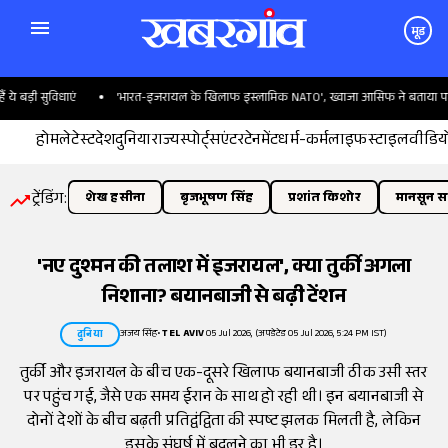
मूड
ड़ी सुविधाएं
'भारत-इजरायल के खिलाफ इस्लामिक NATO', ख्वाजा आसिफ ने बताया पाकिस्त
होम
लेटेस्ट
देश
दुनिया
राज्य
स्पोर्ट्स
एंटरटेनमेंट
धर्म-कर्म
लाइफस्टाइल
वीडिय
ट्रेंडिंग:
शेख हसीना
बृजभूषण सिंह
प्रशांत किशोर
मानसून सत
'नए दुश्मन की तलाश में इजरायल', क्या तुर्की अगला
निशाना? बयानबाजी से बढ़ी टेंशन
अजय सिंह
•
TEL AVIV
05 Jul 2026, (अपडेटेड 05 Jul 2026, 5:24 PM IST)
दुनिया
तुर्की और इजरायल के बीच एक-दूसरे खिलाफ बयानबाजी ठीक उसी स्तर
पर पहुंच गई, जैसे एक समय ईरान के साथ हो रही थी। इन बयानबाजी से
दोनों देशों के बीच बढ़ती प्रतिद्वंद्विता की स्पष्ट झलक मिलती है, लेकिन
इसके संघर्ष में बदलने का भी डर है।