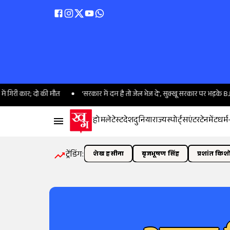
; दो की मौत
'सरकार में दम है तो जेल भेज दे', सुक्खू सरकार पर भड़के BJP विधायक स
होम
लेटेस्ट
देश
दुनिया
राज्य
स्पोर्ट्स
एंटरटेनमेंट
धर्म
ट्रेंडिंग:
शेख हसीना
बृजभूषण सिंह
प्रशांत किश