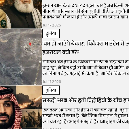
इमरान खान के बाद शायद पहली बार है जब किसी शख्
भीतर ही पाकिस्तान की सेना चुनौती दी है। अब चुनौत
प्रभावशाली मौलाना है और उसकी भाषा इमरान खान से
Jul 17 2026
दुनिया
'बम हो जाएंगे बेकार', पिकैक्स माउंटेन स
इजरायल क्यों डरे?
अमेरिका अब ईरान के पिकैक्स माउंटेन के अंदर बनी दो
चाह रहा, लेकिन यहां उसके बम भी बेकार हो जाएंगे, क्य
का निर्माण बेहद गहराई में किया है। आखिर विकल्प क्
Jul 17 2026
दुनिया
सऊदी अरब और हूती विद्रोहियों के बीच झड़
एक तरफ अमेरिका और ईरान में जंग चल रही है। दूसरी
सऊदी अरब में तनाव है। बैलेस्टिक मिसाइल से हमला... घेरेबंदी, 
क्या चल रहा है? आइये समझते हैं ताजा झड़प की वज