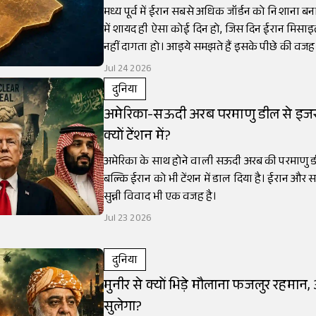
मध्य पूर्व में ईरान सबसे अधिक जॉर्डन को निशाना बना
में शायद ही ऐसा कोई दिन हो, जिस दिन ईरान मिसाइल
नहीं दागता हो। आइये समझते हैं इसके पीछे की वजह
Jul 24 2026
दुनिया
अमेरिका-सऊदी अरब परमाणु डील से इ
क्यों टेंशन में?
अमेरिका के साथ होने वाली सऊदी अरब की परमाणु
बल्कि ईरान को भी टेंशन में डाल दिया है। ईरान और
सुन्नी विवाद भी एक वजह है।
Jul 23 2026
दुनिया
मुनीर से क्यों भिड़े मौलाना फजलुर रहमान
सुलेगा?