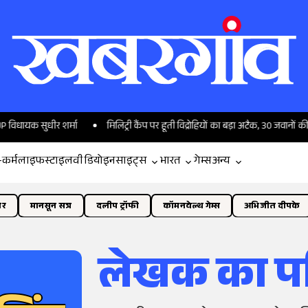
ुधीर शर्मा
मिलिट्री कैंप पर हूती विद्रोहियों का बड़ा अटैक, 30 जवानों की मौत और
-कर्म
लाइफस्टाइल
वीडियो
इनसाइट्स
भारत
गेम्स
अन्य
ोर
मानसून सत्र
दलीप ट्रॉफी
कॉमनवेल्थ गेम्स
अभिजीत दीपके
लेखक का प