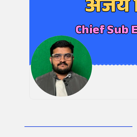
अजय स
Chief Sub 