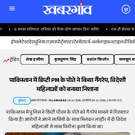
मूड
8 अगस्त राशिफल: शनिवार को कैसा रहेगा आपका दिन? जानिए
एक ही प्रोडक्ट के कई
होम
लेटेस्ट
देश
दुनिया
राज्य
स्पोर्ट्स
एंटरटेनमेंट
धर्म-कर्म
लाइफस्टाइल
वीडिय
ट्रेंडिंग:
शेख हसीना
बृजभूषण सिंह
प्रशांत किशोर
मानसून सत
पाकिस्तान में डिप्टी PM के पोते ने किया गैंगरेप, विदेशी
महिलाओं को बनाया निशाना
खबरगांव डेस्क
•
ISLAMABAD
04 Jul 2026, (अपडेटेड 04 Jul 2026, 2:30 PM IST)
दुनिया
पाकिस्तान में पुलिस ने डिप्टी पीएम के पोते को गैंगरेप मामले में गिरफ्तार
किया है। आरोपी ने अपने साथियों के साथ मिलकर लाहौर में दो विदेश
महिलाओं से साथ घिनौना कृत्य किया था।