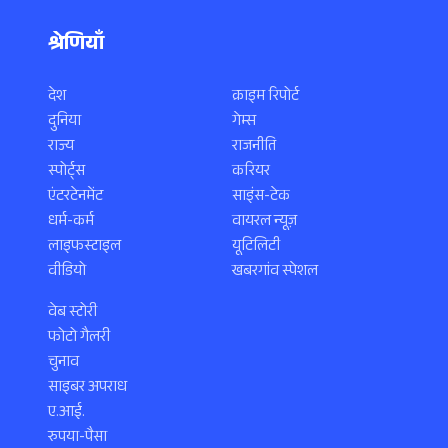
श्रेणियाँ
देश
क्राइम रिपोर्ट
दुनिया
गेम्स
राज्य
राजनीति
स्पोर्ट्स
करियर
एंटरटेनमेंट
साइंस-टेक
धर्म-कर्म
वायरल न्यूज़
लाइफस्टाइल
यूटिलिटी
वीडियो
खबरगांव स्पेशल
वेब स्टोरी
फोटो गैलरी
चुनाव
साइबर अपराध
ए.आई.
रुपया-पैसा