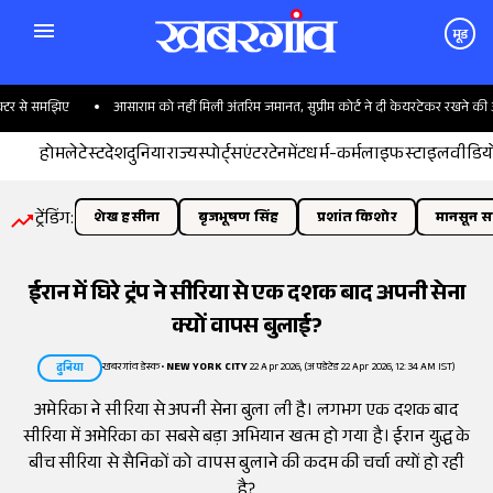
मूड
 से समझिए
आसाराम को नहीं मिली अंतरिम जमानत, सुप्रीम कोर्ट ने दी केयरटेकर रखने की अनुम
होम
लेटेस्ट
देश
दुनिया
राज्य
स्पोर्ट्स
एंटरटेनमेंट
धर्म-कर्म
लाइफस्टाइल
वीडिय
ट्रेंडिंग:
शेख हसीना
बृजभूषण सिंह
प्रशांत किशोर
मानसून सत
ईरान में घिरे ट्रंप ने सीरिया से एक दशक बाद अपनी सेना
क्यों वापस बुलाई?
खबरगांव डेस्क
•
NEW YORK CITY
22 Apr 2026, (अपडेटेड 22 Apr 2026, 12:34 AM IST)
दुनिया
अमेरिका ने सीरिया से अपनी सेना बुला ली है। लगभग एक दशक बाद
सीरिया में अमेरिका का सबसे बड़ा अभियान खत्म हो गया है। ईरान युद्ध के
बीच सीरिया से सैनिकों को वापस बुलाने की कदम की चर्चा क्यों हो रही
है?