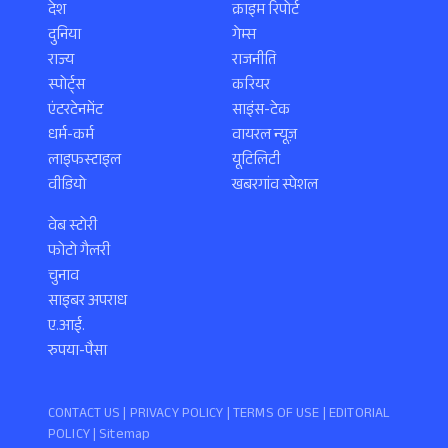
देश
क्राइम रिपोर्ट
दुनिया
गेम्स
राज्य
राजनीति
स्पोर्ट्स
करियर
एंटरटेनमेंट
साइंस-टेक
धर्म-कर्म
वायरल न्यूज़
लाइफस्टाइल
यूटिलिटी
वीडियो
खबरगांव स्पेशल
वेब स्टोरी
फोटो गैलरी
चुनाव
साइबर अपराध
ए.आई.
रुपया-पैसा
CONTACT US |
PRIVACY POLICY
|
TERMS OF USE
|
EDITORIAL
POLICY
| Sitemap