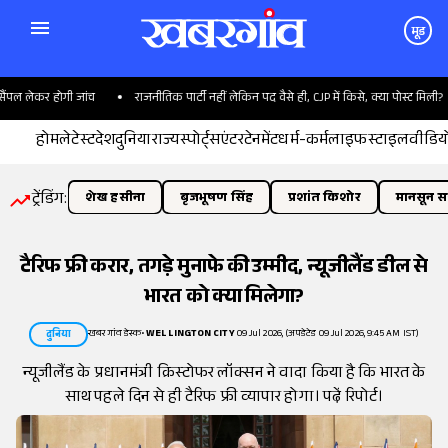
मूड
ल लेकर होगी जांच
राजनीतिक पार्टी नहीं लेकिन पद वैसे ही, CJP में किसे, क्या पोस्ट मिली?
होम
लेटेस्ट
देश
दुनिया
राज्य
स्पोर्ट्स
एंटरटेनमेंट
धर्म-कर्म
लाइफस्टाइल
वीडिय
ट्रेंडिंग:
शेख हसीना
बृजभूषण सिंह
प्रशांत किशोर
मानसून सत
टैरिफ फ्री करार, तगड़े मुनाफे की उम्मीद, न्यूजीलैंड डील से
भारत को क्या मिलेगा?
खबरगांव डेस्क
•
WELLINGTON CITY
09 Jul 2026, (अपडेटेड 09 Jul 2026, 9:45 AM IST)
दुनिया
न्यूजीलैंड के प्रधानमंत्री क्रिस्टोफर लॉक्सन ने वादा किया है कि भारत के
साथ पहले दिन से ही टैरिफ फ्री व्यापार होगा। पढे़ं रिपोर्ट।