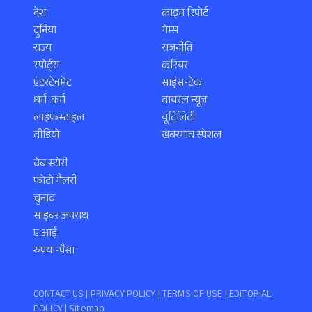
देश
क्राइम रिपोर्ट
दुनिया
गेम्स
राज्य
राजनीति
स्पोर्ट्स
करियर
एंटरटेनमेंट
साइंस-टेक
धर्म-कर्म
वायरल न्यूज़
लाइफस्टाइल
यूटिलिटी
वीडियो
खबरगांव स्पेशल
वेब स्टोरी
फोटो गैलरी
चुनाव
साइबर अपराध
ए.आई.
रुपया-पैसा
CONTACT US |
PRIVACY POLICY
|
TERMS OF USE
|
EDITORIAL
POLICY
| Sitemap