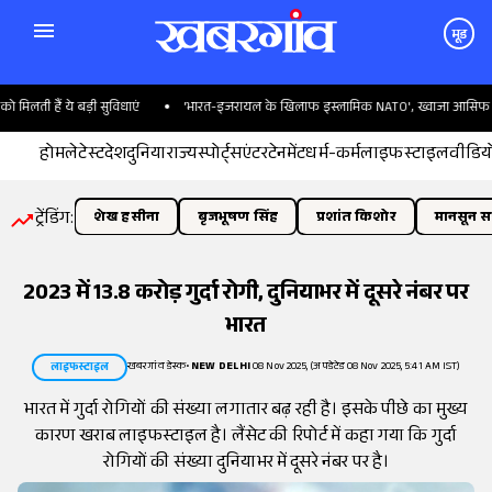
मूड
ती हैं ये बड़ी सुविधाएं
'भारत-इजरायल के खिलाफ इस्लामिक NATO', ख्वाजा आसिफ ने बता
होम
लेटेस्ट
देश
दुनिया
राज्य
स्पोर्ट्स
एंटरटेनमेंट
धर्म-कर्म
लाइफस्टाइल
वीडिय
ट्रेंडिंग:
शेख हसीना
बृजभूषण सिंह
प्रशांत किशोर
मानसून सत
2023 में 13.8 करोड़ गुर्दा रोगी, दुनियाभर में दूसरे नंबर पर
भारत
खबरगांव डेस्क
•
NEW DELHI
08 Nov 2025, (अपडेटेड 08 Nov 2025, 5:41 AM IST)
लाइफस्टाइल
भारत में गुर्दा रोगियों की संख्या लगातार बढ़ रही है। इसके पीछे का मुख्य
कारण खराब लाइफस्टाइल है। लैंसेट की रिपोर्ट में कहा गया कि गुर्दा
रोगियों की संख्या दुनियाभर में दूसरे नंबर पर है।