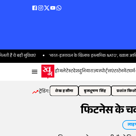
सुविधाएं
'भारत-इजरायल के खिलाफ इस्लामिक NATO', ख्वाजा आसिफ ने बताया पाकि
होम
लेटेस्ट
देश
दुनिया
राज्य
स्पोर्ट्स
एंटरटेनमेंट
धर्म
ट्रेंडिंग:
शेख हसीना
बृजभूषण सिंह
प्रशांत किश
फिटनेस के चक्क
लाइ