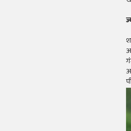
ख
ज
श
अ
ग
अ
प