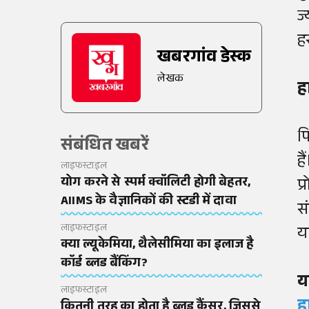
ज
ह
खबरगांव डेस्क
लेखक
ह
फ
संबंधित खबरें
ह
लाइफस्टाइल
योग करने से स्पर्म क्वॉलिटी होगी बेहतर,
प्
AIIMS के वैज्ञानिकों की स्टडी में दावा
स
लाइफस्टाइल
य
क्या ल्यूकेमिया, थैलेसीमिया का इलाज है
कॉर्ड ब्लड बैंकिंग?
य
लाइफस्टाइल
ह
कितनी तरह का होता है ब्लड कैंसर, जिससे