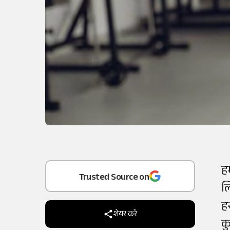
Add
as a
ह
ल
Trusted Source on
ह
शेयर करें
क