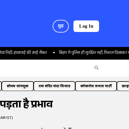
मूड
Log In
थापाई की आई नौबत
बिहार में पुलिस ही सुरक्षित नहीं, पिस्टल दिखाकर महिला कांस्टेबल 
सोनम वांगचुक
राम मंदिर चंदा विवाद
कॉकरोच जनता पार्टी
फ्रा
पड़ता है प्रभाव
 AM IST)