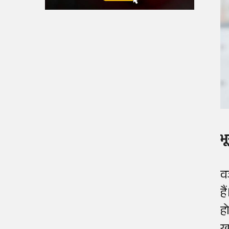
भ
व
ह
ह