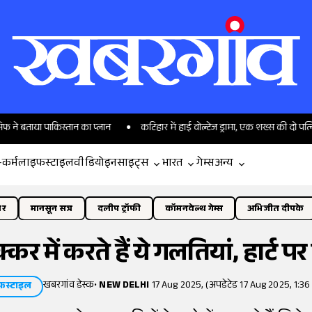
स्तान का प्लान
कटिहार में हाई वोल्टेज ड्रामा, एक शख्स की दो पत्नियां भिड़ीं; हा
-कर्म
लाइफस्टाइल
वीडियो
इनसाइट्स
भारत
गेम्स
अन्य
ोर
मानसून सत्र
दलीप ट्रॉफी
कॉमनवेल्थ गेम्स
अभिजीत दीपके
र में करते हैं ये गलतियां, हार्ट पर 
खबरगांव डेस्क
•
NEW DELHI
17 Aug 2025, (अपडेटेड 17 Aug 2025, 1:36
फस्टाइल