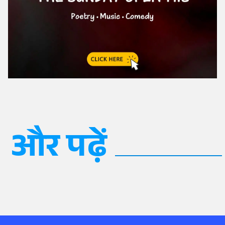
और पढ़ें