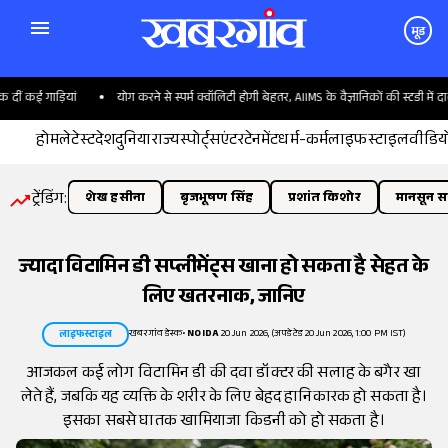
मूड
ं कई गाड़ियां
योग करने से स्पर्म क्वॉलिटी होगी बेहतर, AIIMS के वैज्ञानिकों की स्टडी में दावा
होम
लेटेस्ट
देश
दुनिया
राज्य
स्पोर्ट्स
एंटरटेनमेंट
धर्म-कर्म
लाइफस्टाइल
वीडिय
ट्रेंडिंग:
शेख हसीना
बृजभूषण सिंह
प्रशांत किशोर
मानसून सत
ज्यादा विटामिन डी सप्लीमेंट्स खाना हो सकता है सेहत के
लिए खतरनाक, जानिए
खबरगांव डेस्क
•
NOIDA
20 Jun 2026, (अपडेटेड 20 Jun 2026, 1:00 PM IST)
लाइफस्टाइल
आजकल कई लोग विटामिन डी की दवा डॉक्टर की सलाह के बगैर खा
लेते हैं, जबकि यह व्यक्ति के शरीर के लिए बेहद हानिकारक हो सकता है।
इसका सबसे घातक खामियाजा किडनी को हो सकता है।