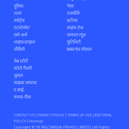
दुनिया
गेम्स
राज्य
राजनीति
स्पोर्ट्स
करियर
एंटरटेनमेंट
साइंस-टेक
धर्म-कर्म
वायरल न्यूज़
लाइफस्टाइल
यूटिलिटी
वीडियो
खबरगांव स्पेशल
वेब स्टोरी
फोटो गैलरी
चुनाव
साइबर अपराध
ए.आई.
रुपया-पैसा
CONTACT US |
PRIVACY POLICY
|
TERMS OF USE
|
EDITORIAL
POLICY
| Sitemap
Copyright ©️ TIF MULTIMEDIA PRIVATE LIMITED | All Rights