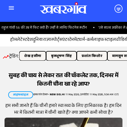
मूड
 गांधी 56 की उम्र में फिट क्यों हैं? उन्हीं से जानिए फिटनेस रूटीन
'उसे साउथ अफ्रीका ले ही जाओ..
होम
लेटेस्ट
देश
दुनिया
राज्य
स्पोर्ट्स
एंटरटेनमेंट
धर्म-कर्म
लाइफस्टाइल
वीडिय
ट्रेंडिंग:
शेख हसीना
बृजभूषण सिंह
प्रशांत किशोर
मानसून सत
सुबह की चाय से लेकर रात की चॉकलेट तक, दिनभर में
कितनी चीना खा रहे आप?
खबरगांव डेस्क
•
NEW DELHI
11 May 2026, (अपडेटेड 11 May 2026, 5:04 AM IST)
लाइफस्टाइल
हम सभी जानते हैं कि चीनी हमारे स्वास्थ्य के लिए हानिकारक है। हम दिन
भर में कितनी मात्रा में चीनी खाते हैं? क्या आपने कभी सोचा है?