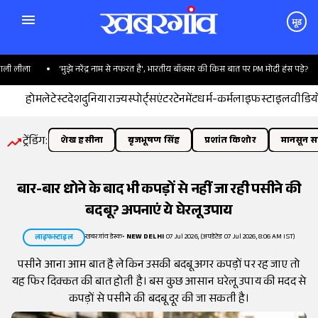
मूड
 लीला
'मुझे नरेंद्र नाम से नफरत है', भारतीय बॉक्सर की किस बात पर PM मोदी हंस पड़े?
होम
लेटेस्ट
देश
दुनिया
राज्य
स्पोर्ट्स
एंटरटेनमेंट
धर्म-कर्म
लाइफस्टाइल
वीडिय
ट्रेंडिंग:
शेख हसीना
बृजभूषण सिंह
प्रशांत किशोर
मानसून सत
बार-बार धोने के बाद भी कपड़ों से नहीं जा रही पसीने की
बदबू? अपनाएं ये घेरलू उपाय
खबरगांव डेस्क
•
NEW DELHI
07 Jul 2026, (अपडेटेड 07 Jul 2026, 8:06 AM IST)
लाइफस्टाइल
पसीने आना आम बात है लेकिन उसकी बदबू अगर कपड़ों पर रह जाए तो
यह फिर दिक्कत की बात होती है। बस कुछ आसान घरेलू उपाय की मदद से
कपड़ों से पसीने की बदबू दूर की जा सकती है।