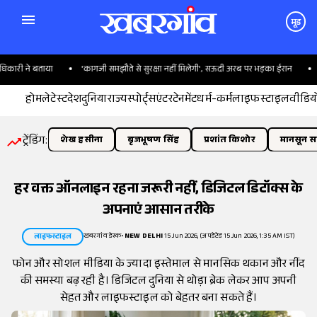
मूड
ारी ने बताया
'कागजी समझौते से सुरक्षा नहीं मिलेगी', सऊदी अरब पर भड़का ईरान
अम
होम
लेटेस्ट
देश
दुनिया
राज्य
स्पोर्ट्स
एंटरटेनमेंट
धर्म-कर्म
लाइफस्टाइल
वीडिय
ट्रेंडिंग:
शेख हसीना
बृजभूषण सिंह
प्रशांत किशोर
मानसून सत
हर वक्त ऑनलाइन रहना जरूरी नहीं, डिजिटल डिटॉक्स के
अपनाएं आसान तरीके
खबरगांव डेस्क
•
NEW DELHI
15 Jun 2026, (अपडेटेड 15 Jun 2026, 1:35 AM IST)
लाइफस्टाइल
फोन और सोशल मीडिया के ज्यादा इस्तेमाल से मानसिक थकान और नींद
की समस्या बढ़ रही है। डिजिटल दुनिया से थोड़ा ब्रेक लेकर आप अपनी
सेहत और लाइफस्टाइल को बेहतर बना सकते हैं।