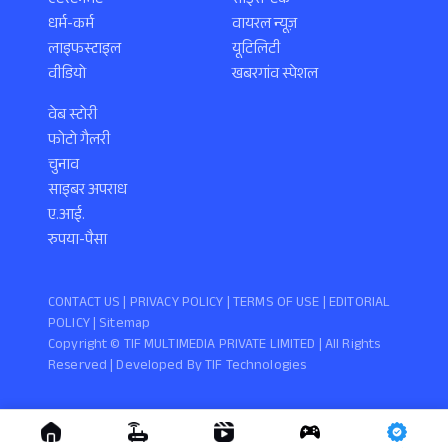
एंटरटेनमेंट
साइंस-टेक
धर्म-कर्म
वायरल न्यूज़
लाइफस्टाइल
यूटिलिटी
वीडियो
खबरगांव स्पेशल
वेब स्टोरी
फोटो गैलरी
चुनाव
साइबर अपराध
ए.आई.
रुपया-पैसा
CONTACT US |
PRIVACY POLICY
|
TERMS OF USE
|
EDITORIAL
POLICY
| Sitemap
Copyright ©️ TIF MULTIMEDIA PRIVATE LIMITED | All Rights
Reserved | Developed By
TIF Technologies