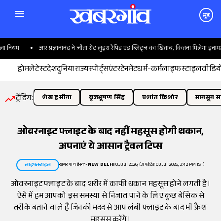
मूड
 नियम
आर प्रज्ञानानंद ने जीता सेंट लुइस रैपिड एंड ब्लिट्ज का खिताब, कितना मिलेगा इनाम?
होम
लेटेस्ट
देश
दुनिया
राज्य
स्पोर्ट्स
एंटरटेनमेंट
धर्म-कर्म
लाइफस्टाइल
वीडिय
ट्रेंडिंग:
शेख हसीना
बृजभूषण सिंह
प्रशांत किशोर
मानसून सत
ओवरनाइट फ्लाइट के बाद नहीं महसूस होगी थकान,
अपनाएंं ये आसान ट्रैवल टिप्स
खबरगांव डेस्क
•
NEW DELHI
03 Jul 2026, (अपडेटेड 03 Jul 2026, 3:42 PM IST)
लाइफस्टाइल
ओवरनाइट फ्लाइट के बाद शरीर में काफी थकान महसूस होने लगती है।
ऐसे में हम आपको इस समस्या से निजात पाने के लिए कुछ बेसिक से
तरीके बताने वाले हैं जिनकी मदद से आप लंबी फ्लाइट के बाद भी फ्रैश
महसूस करेंगे।