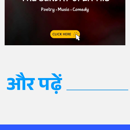
और पढ़ें