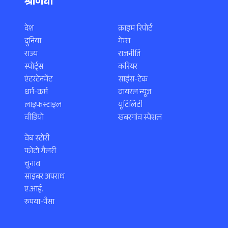
श्रेणियाँ
देश
क्राइम रिपोर्ट
दुनिया
गेम्स
राज्य
राजनीति
स्पोर्ट्स
करियर
एंटरटेनमेंट
साइंस-टेक
धर्म-कर्म
वायरल न्यूज़
लाइफस्टाइल
यूटिलिटी
वीडियो
खबरगांव स्पेशल
वेब स्टोरी
फोटो गैलरी
चुनाव
साइबर अपराध
ए.आई.
रुपया-पैसा