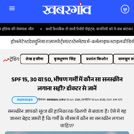
मूड
डिया की रोमांचक जीत
कभी कैशबैक तो कभी रिवॉर्ड पॉइंट्स, कंपनियों को ये सब बांटकर क्या 
होम
लेटेस्ट
देश
दुनिया
राज्य
स्पोर्ट्स
एंटरटेनमेंट
धर्म-कर्म
लाइफस्टाइल
वीडिय
ट्रेंडिंग:
शेख हसीना
बृजभूषण सिंह
प्रशांत किशोर
मानसून सत
SPF 15, 30 या 50, भीषण गर्मी में कौन सा सनस्क्रीन
लगाना सही? डॉक्टर से जानें
प्रियंका
•
BENGALURU
19 Jun 2026, (अपडेटेड 19 Jun 2026, 12:41 AM IST)
लाइफस्टाइल
सनस्क्रीन आपको सूरज की हानिकारक किरणों से बचाता है। ऐसे में यह
जानना बेहद जरूरी है कि गर्मी के मौसम में कौन सा सनस्क्रीन लगाना
चाहिए?