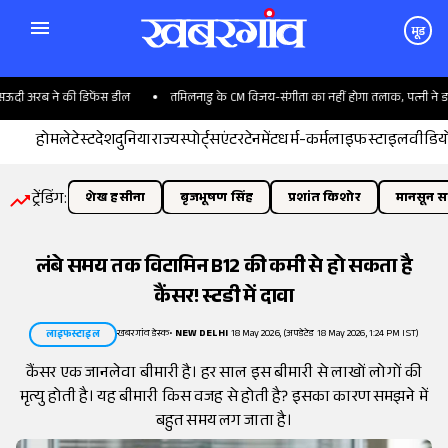
मूड
दी अरब ने की डिफेंस डील
तमिलनाडु के CM विजय-संगीता का नहीं होगा तलाक, पत्नी ने डायव
होम
लेटेस्ट
देश
दुनिया
राज्य
स्पोर्ट्स
एंटरटेनमेंट
धर्म-कर्म
लाइफस्टाइल
वीडिय
ट्रेंडिंग:
शेख हसीना
बृजभूषण सिंह
प्रशांत किशोर
मानसून सत
लंबे समय तक विटामिन B12 की कमी से हो सकता है
कैंसर! स्टडी में दावा
खबरगांव डेस्क
•
NEW DELHI
18 May 2026, (अपडेटेड 18 May 2026, 1:24 PM IST)
लाइफस्टाइल
कैंसर एक जानलेवा बीमारी है। हर साल इस बीमारी से लाखों लोगों की
मृत्यु होती है। यह बीमारी किस वजह से होती है? इसका कारण समझने में
बहुत समय लग जाता है।