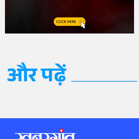
और पढ़ें