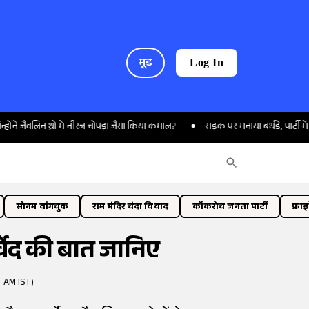
मूड
Log In
न थ्रो में नीरज चोपड़ा जैसा किया कमाल?
सड़क पर मनाया बर्थडे, पार्टी में की फायरि
सोनम वांगचुक
राम मंदिर चंदा विवाद
कॉकरोच जनता पार्टी
फ्रा
्वेद की बात जानिए
4 AM IST)