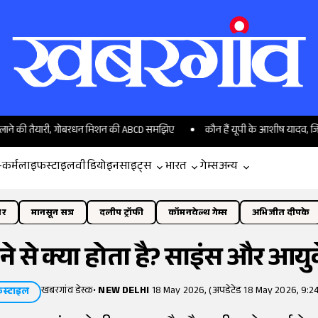
ैयारी, गोबरधन मिशन की ABCD समझिए
कौन हैं यूपी के आशीष यादव, जिन्होंने जैवलि
-कर्म
लाइफस्टाइल
वीडियो
इनसाइट्स
भारत
गेम्स
अन्य
ोर
मानसून सत्र
दलीप ट्रॉफी
कॉमनवेल्थ गेम्स
अभिजीत दीपके
ने से क्या होता है? साइंस और आयुर
खबरगांव डेस्क
•
NEW DELHI
18 May 2026, (अपडेटेड 18 May 2026, 9:2
स्टाइल