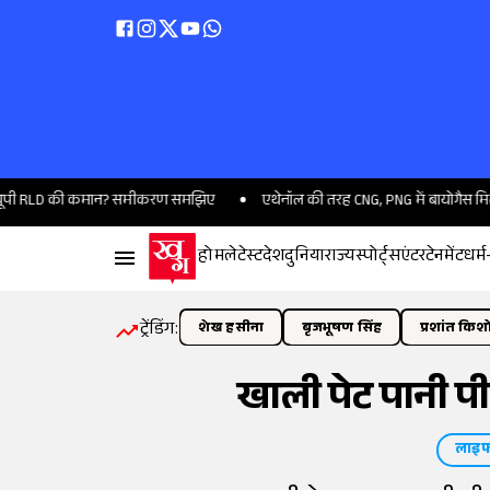
RLD की कमान? समीकरण समझिए
एथेनॉल की तरह CNG, PNG में बायोगैस मिलाने की त
होम
लेटेस्ट
देश
दुनिया
राज्य
स्पोर्ट्स
एंटरटेनमेंट
धर्म
ट्रेंडिंग:
शेख हसीना
बृजभूषण सिंह
प्रशांत किश
खाली पेट पानी पी
लाइफ