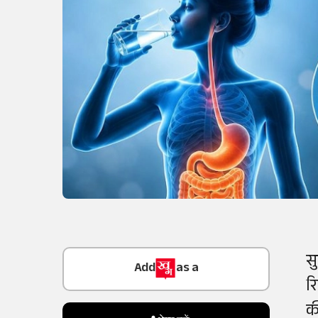
Add
as a
स
Trusted Source on
र
की