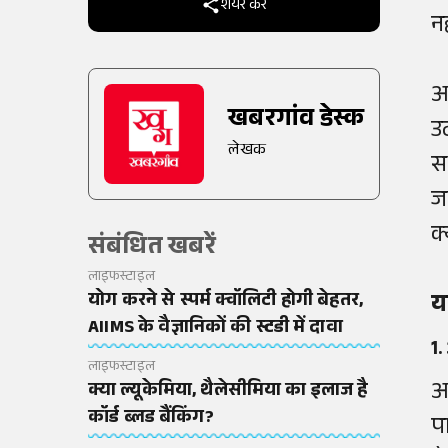
शेयर करें
न
अ
खबरगांव डेस्क
उ
लेखक
स
ज
क्
संबंधित खबरें
लाइफस्टाइल
योग करने से स्पर्म क्वॉलिटी होगी बेहतर,
य
AIIMS के वैज्ञानिकों की स्टडी में दावा
1.
लाइफस्टाइल
आ
क्या ल्यूकेमिया, थैलेसीमिया का इलाज है
कॉर्ड ब्लड बैंकिंग?
प