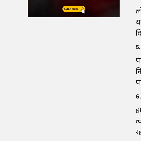
ल
य
द
5
प
न
प
6.
ह
त
र