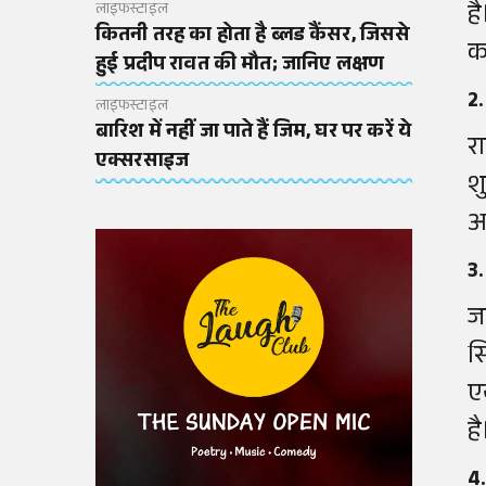
ह
लाइफस्टाइल
कितनी तरह का होता है ब्लड कैंसर, जिससे
क
हुई प्रदीप रावत की मौत; जानिए लक्षण
2.
लाइफस्टाइल
बारिश में नहीं जा पाते हैं जिम, घर पर करें ये
र
एक्सरसाइज
श
अ
3.
ज
स
ए
है
4.