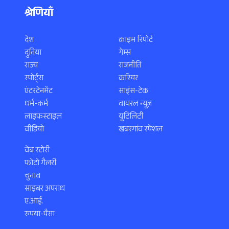
श्रेणियाँ
देश
क्राइम रिपोर्ट
दुनिया
गेम्स
राज्य
राजनीति
स्पोर्ट्स
करियर
एंटरटेनमेंट
साइंस-टेक
धर्म-कर्म
वायरल न्यूज़
लाइफस्टाइल
यूटिलिटी
वीडियो
खबरगांव स्पेशल
वेब स्टोरी
फोटो गैलरी
चुनाव
साइबर अपराध
ए.आई.
रुपया-पैसा