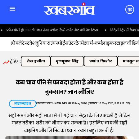
मूड
ोन चोरी हो जाए तो IMEI नंबर ब्लॉक कैसे करें? नोट कीजिए टिप्स
विदेशी ट्रिप में कैश या फॉर
होम
लेटेस्ट
देश
दुनिया
राज्य
स्पोर्ट्स
एंटरटेनमेंट
धर्म-कर्म
लाइफस्टाइल
वीडिय
ट्रेंडिंग:
शेख हसीना
बृजभूषण सिंह
प्रशांत किशोर
मानसून सत
कब चाय पीने से फायदा होता है और कब होता है
नुकसान? जान लीजिए
खबरगांव डेस्क
•
NEW DELHI
18 May 2026, (अपडेटेड 18 May 2026, 9:22 AM IST)
लाइफस्टाइल
सही समय और सही मात्रा में पी गई चाय सेहत के लिए अच्छी है लेकिन
गलत तरीका शरीर को बीमार कर सकता है। इसलिए चाय की सही
टाइमिंग और लिमिट का ध्यान रखना बहुत जरूरी है।