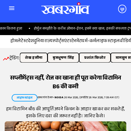
मूड
म कितना हुआ
होर्मुज समझौते के करीब ओमान-ईरान, इसमें क्या खास; इसकी सफलता ट्रंप पर क
होम
लेटेस्ट
देश
दुनिया
राज्य
स्पोर्ट्स
एंटरटेनमेंट
धर्म-कर्म
लाइफस्टाइल
वीडिय
ट्रेंडिंग:
शेख हसीना
बृजभूषण सिंह
प्रशांत किशोर
मानसून सत
सप्लीमेंट्स नहीं, रोज का खाना ही पूरा करेगा विटामिन
B6 की कमी
खबरगांव डेस्क
•
NOIDA
26 Mar 2026, (अपडेटेड 26 Mar 2026, 7:09 AM IST)
लाइफस्टाइल
हम विटामिन बी6 की आपूर्ति अपने किचन के आहार खाकर कर सकते हैं,
इसके लिए दवा की जरूरत नहीं है। जानिए कैसे।