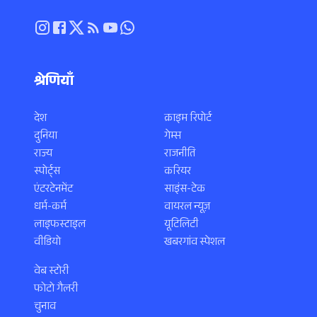
श्रेणियाँ
देश
क्राइम रिपोर्ट
दुनिया
गेम्स
राज्य
राजनीति
स्पोर्ट्स
करियर
एंटरटेनमेंट
साइंस-टेक
धर्म-कर्म
वायरल न्यूज़
लाइफस्टाइल
यूटिलिटी
वीडियो
खबरगांव स्पेशल
वेब स्टोरी
फोटो गैलरी
चुनाव