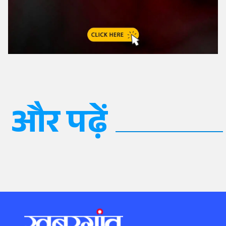
और पढ़ें