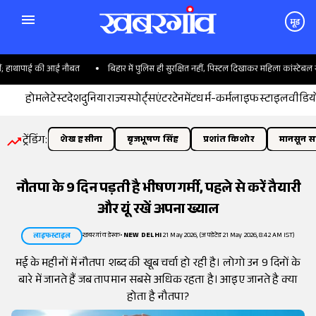
मूड
ं; हाथापाई की आई नौबत
बिहार में पुलिस ही सुरक्षित नहीं, पिस्टल दिखाकर महिला कांस्टेबल से ल
होम
लेटेस्ट
देश
दुनिया
राज्य
स्पोर्ट्स
एंटरटेनमेंट
धर्म-कर्म
लाइफस्टाइल
वीडिय
ट्रेंडिंग:
शेख हसीना
बृजभूषण सिंह
प्रशांत किशोर
मानसून सत
नौतपा के 9 दिन पड़ती है भीषण गर्मी, पहले से करें तैयारी
और यूं रखें अपना ख्याल
खबरगांव डेस्क
•
NEW DELHI
21 May 2026, (अपडेटेड 21 May 2026, 8:42 AM IST)
लाइफस्टाइल
मई के महीनों में नौतपा शब्द की खूब चर्चा हो रही है। लोगो उन 9 दिनों के
बारे में जानते हैं जब तापमान सबसे अधिक रहता है। आइए जानते है क्या
होता है नौतपा?