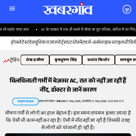
मूड
ड़के पावर स्टार
AC के चक्कर में एक ही कमरे में सोया था पूरा परिवार, बारिश में घर गिरा; 6 
होम
लेटेस्ट
देश
दुनिया
राज्य
स्पोर्ट्स
एंटरटेनमेंट
धर्म-कर्म
लाइफस्टाइल
वीडिय
ट्रेंडिंग:
शेख हसीना
बृजभूषण सिंह
प्रशांत किशोर
मानसून सत
चिलचिलाती गर्मी में बेअसर AC, रात को नहीं आ रही हैं
नींद, डॉक्टर से जानें कारण
खबरगांव डेस्क
•
DELHI
21 May 2026, (अपडेटेड 21 May 2026, 12:23 AM IST)
लाइफस्टाइल
भीषण गर्मी से लोगों का हाल बेहाल है। इस समय तापमान इतना ज्यादा है
कि ऐसी भी काम नहीं कर रहा है। ऐसी में नींद नहीं आ रही है जिसकी वजह
से लोगों को परेशानी हो रही है।