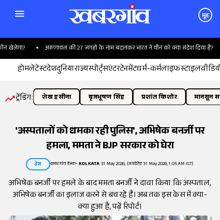
मूड
खेलेगा?
अरुणाचल की 27 जगहों के नाम बदलकर भारत ने चीन को क्या संदेश दिया है?
होम
लेटेस्ट
देश
दुनिया
राज्य
स्पोर्ट्स
एंटरटेनमेंट
धर्म-कर्म
लाइफस्टाइल
वीडिय
ट्रेंडिंग:
शेख हसीना
बृजभूषण सिंह
प्रशांत किशोर
मानसून सत
'अस्पतालों को धमका रही पुलिस', अभिषेक बनर्जी पर
हमला, ममता ने BJP सरकार को घेरा
खबरगांव डेस्क
•
KOLKATA
31 May 2026, (अपडेटेड 31 May 2026, 1:05 AM IST)
देश
अभिषेक बनर्जी पर हमले के बाद ममता बनर्जी ने दावा किया कि अस्पताल,
अभिषेक बनर्जी का इलाज करने से बच रहे हैं। अब तक इस केस में क्या-
क्या हुआ है, पढ़ें रिपोर्ट।